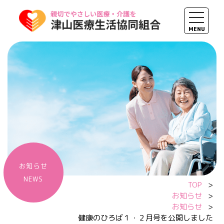
toggle 
MENU
内容をスキップ
お知らせ
NEWS
TOP
>
お知らせ
>
お知らせ
>
健康のひろば１・２月号を公開しました