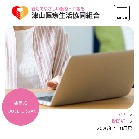
toggle 
MENU
内容をスキップ
機関紙
HOUSE ORGAN
TOP
>
機関紙
>
2026年7・8月号