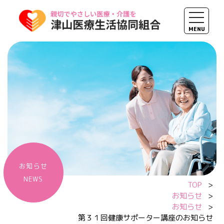
toggle 
MENU
内容をスキップ
お知らせ
NEWS
TOP
>
お知らせ
>
お知らせ
>
第３１回健康サポーター講座のお知らせ